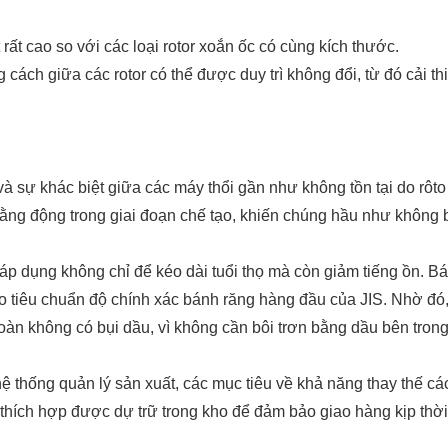
 rất cao so với các loại rotor xoắn ốc có cùng kích thước.
cách giữa các rotor có thể được duy trì không đổi, từ đó cải t
và sự khác biệt giữa các máy thổi gần như không tồn tại do rôt
ằng động trong giai đoạn chế tạo, khiến chúng hầu như không 
áp dụng không chỉ để kéo dài tuổi thọ mà còn giảm tiếng ồn. B
eo tiêu chuẩn độ chính xác bánh răng hàng đầu của JIS. Nhờ đó
n không có bụi dầu, vì không cần bôi trơn bằng dầu bên trong 
 hệ thống quản lý sản xuất, các mục tiêu về khả năng thay thế c
thích hợp được dự trữ trong kho để đảm bảo giao hàng kịp thời