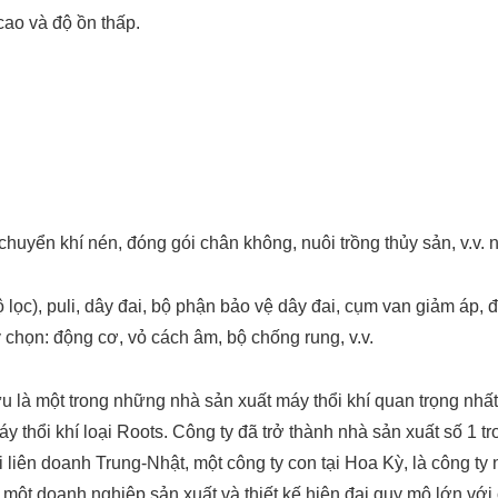
cao và độ ồn thấp.
 chuyển khí nén, đóng gói chân không, nuôi trồng thủy sản, v.v
 lọc), puli, dây đai, bộ phận bảo vệ dây đai, cụm van giảm áp, 
y chọn: động cơ, vỏ cách âm, bộ chống rung, v.v.
à một trong những nhà sản xuất máy thổi khí quan trọng nhất 
y thổi khí loại Roots. Công ty đã trở thành nhà sản xuất số 1 
hai liên doanh Trung-Nhật, một công ty con tại Hoa Kỳ, là công 
h một doanh nghiệp sản xuất và thiết kế hiện đại quy mô lớn với