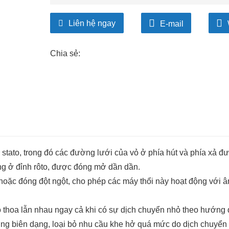
Liên hệ ngay
E-mail
Chia sẻ:
tato, trong đó các đường lưới của vỏ ở phía hút và phía xả đư
ng ở đỉnh rôto, được đóng mở dần dần.
ở hoặc đóng đột ngột, cho phép các máy thổi này hoạt động với
o thoa lẫn nhau ngay cả khi có sự dịch chuyển nhỏ theo hướng
ng biên dạng, loại bỏ nhu cầu khe hở quá mức do dịch chuyển 