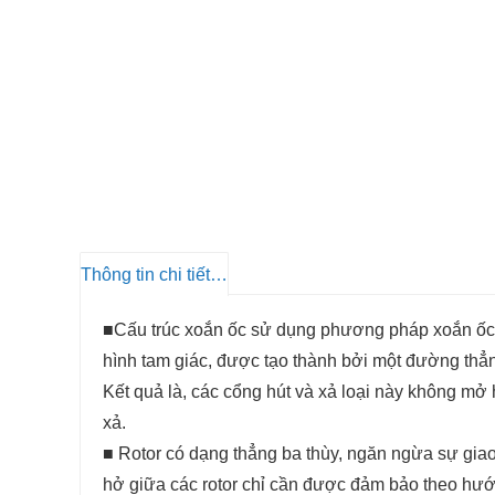
Thông tin chi tiết sản phẩm
■
Cấu trúc xoắn ốc sử dụng phương pháp xoắn ốc s
hình tam giác, được tạo thành bởi một đường thẳ
Kết quả là, các cổng hút và xả loại này không m
xả.
■ Rotor có dạng thẳng ba thùy, ngăn ngừa sự gia
hở giữa các rotor chỉ cần được đảm bảo theo hướ