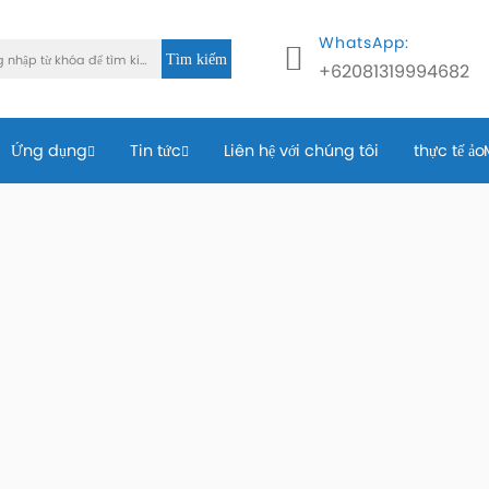
WhatsApp:
Tìm kiếm
+62081319994682
Ứng dụng
Tin tức
Liên hệ với chúng tôi
thực tế ảo