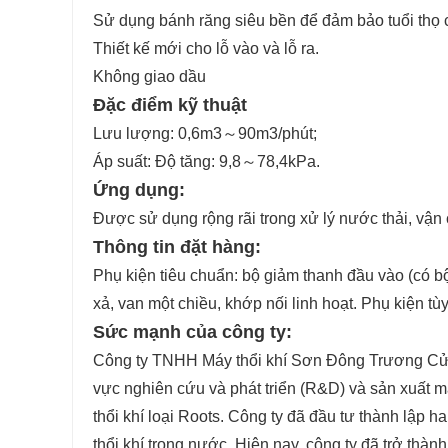
Sử dụng bánh răng siêu bền để đảm bảo tuổi thọ 
Thiết kế mới cho lỗ vào và lỗ ra.
Không giao dầu
Đặc điểm kỹ thuật
Lưu lượng: 0,6m3～90m3/phút;
Áp suất: Độ tăng: 9,8～78,4kPa.
Ứng dụng:
Được sử dụng rộng rãi trong xử lý nước thải, vận
Thông tin đặt hàng:
Phụ kiện tiêu chuẩn: bộ giảm thanh đầu vào (có bộ
xả, van một chiều, khớp nối linh hoạt. Phụ kiện tù
Sức mạnh của công ty:
Công ty TNHH Máy thổi khí Sơn Đông Trương Cửu l
vực nghiên cứu và phát triển (R&D) và sản xuất má
thổi khí loại Roots. Công ty đã đầu tư thành lập 
thổi khí trong nước. Hiện nay, công ty đã trở thàn